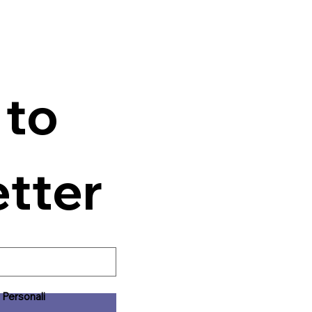
to 
etter
 Personali