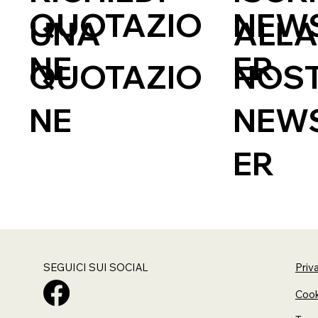
QUOTAZIO
NEW
ALL
UNA
NE
ER
NOS
QUOTAZIO
NEW
NE
ER
SEGUICI SUI SOCIAL
Priv
Cook