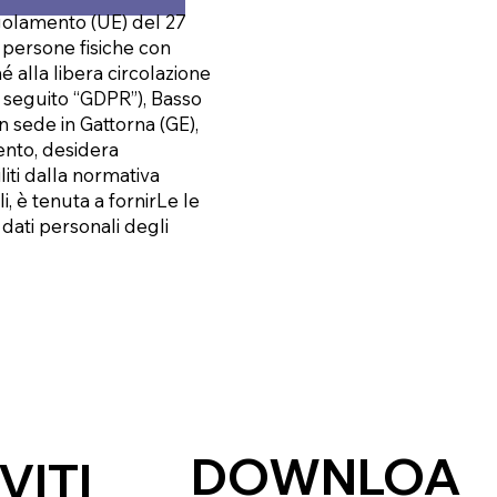
Regolamento (UE) del 27
e persone fisiche con
é alla libera circolazione
di seguito “GDPR”), Basso
on sede in Gattorna (GE),
mento, desidera
liti dalla normativa
i, è tenuta a fornirLe le
 dati personali degli
DOWNLOA
VITI