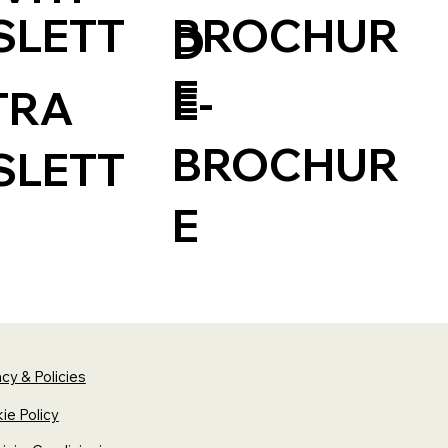
BROCHUR
SLETT
D
A
E
E-
TRA
BROCHUR
SLETT
E
acy & Policies
ie Policy