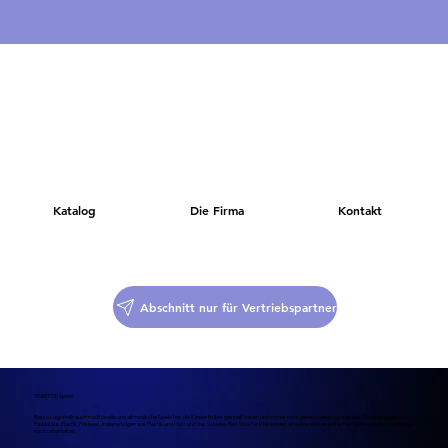
Katalog
Die Firma
Kontakt
Abschnitt nur für Vertriebspartner
TRADITION Spiele
Basso Luigi stellt auch traditionelle und altmodische Spiele her, die Kinder früher gespielt haben und immer noch gerne spielen: Springseile, Trompeten und
Paddel aus Plastik, Frisbees, Indianerbögen aus Plastik und Holz und das Schiebe-Rad-Spiel für Kleinkinder: eine Auswahl an einfachen Spielen, die Kinder immer
noch unterhalten.