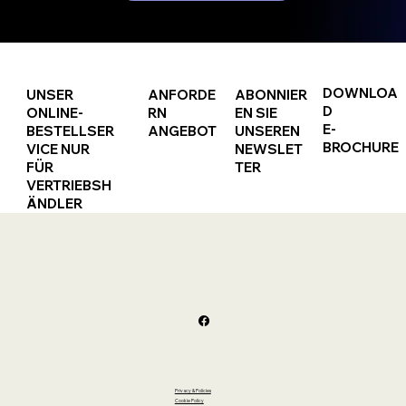
SET MARE:
PALETTA+SECCHIELLO
122
FORMINE PER
CORDA SALTO - Cm
SABBIA in rete - Ø
200
Cm 18
DOWNLOA
UNSER
ANFORDE
ABONNIER
D
ONLINE-
RN
EN SIE
E-
BESTELLSER
ANGEBOT
UNSEREN
BROCHURE
VICE NUR
NEWSLET
FÜR
TER
VERTRIEBSH
ÄNDLER
Privacy & Policies
Cookie Policy